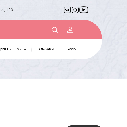
на, 123
рки Hand Made
Альбомы
Блоги